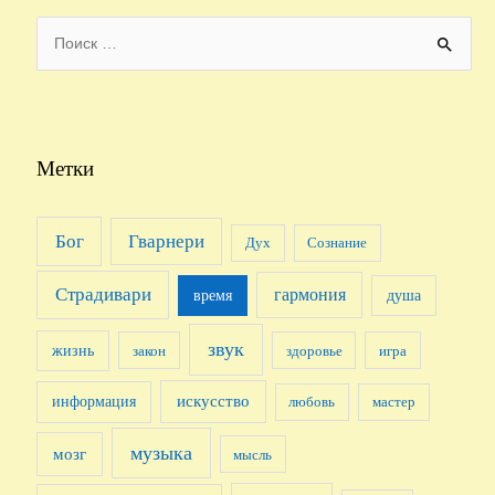
S
e
a
r
c
Метки
h
f
Бог
Гварнери
Дух
Сознание
o
r
Страдивари
гармония
время
душа
:
звук
жизнь
закон
здоровье
игра
искусство
информация
любовь
мастер
музыка
мозг
мысль