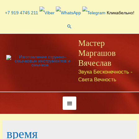
Перейти
к
+7 919 4745 211
Кликабельно!
содержимому
Поиск
Мастер
Маргашов
Вячеслав
Звука Бесконечность -
Света Вечность
Под
хедером
время