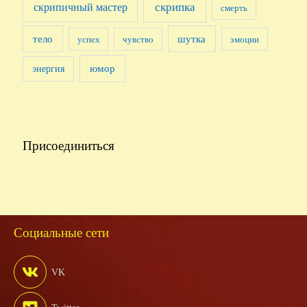
скрипка
скрипичный мастер
смерть
тело
шутка
успех
чувство
эмоции
юмор
энергия
Присоединиться
Социальные сети
VK