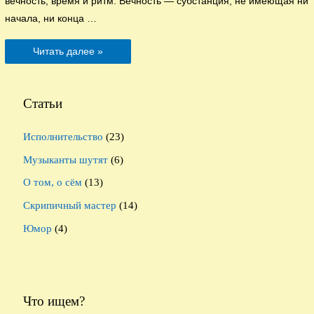
вечность, время и ритм. Вечность — субстанция, не имеющая ни
начала, ни конца …
Музыкальное
Читать далее »
время
Статьи
Исполнительство
(23)
Музыканты шутят
(6)
О том, о сём
(13)
Скрипичный мастер
(14)
Юмор
(4)
Что ищем?