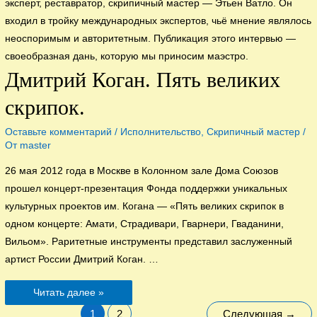
эксперт, реставратор, скрипичный мастер — Этьен Ватло. Он
входил в тройку международных экспертов, чьё мнение являлось
неоспоримым и авторитетным. Публикация этого интервью —
своеобразная дань, которую мы приносим маэстро.
Дмитрий Коган. Пять великих
скрипок.
Оставьте комментарий
/
Исполнительство
,
Скрипичный мастер
/
От
master
26 мая 2012 года в Москве в Колонном зале Дома Союзов
прошел концерт-презентация Фонда поддержки уникальных
культурных проектов им. Когана — «Пять великих скрипок в
одном концерте: Амати, Страдивари, Гварнери, Гваданини,
Вильом». Раритетные инструменты представил заслуженный
артист России Дмитрий Коган. …
Дмитрий
Читать далее »
Коган.
Пять
Навигация
1
2
Следующая
→
великих