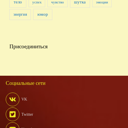
тело
шутка
успех
чувство
эмоции
юмор
энергия
Присоединиться
Социальные сети
VK
Twitter