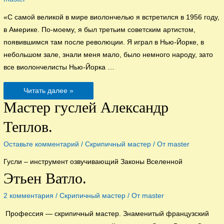
«С самой великой в мире виолончелью я встретился в 1956 году,
в Америке. По-моему, я был третьим советским артистом,
появившимся там после революции. Я играл в Нью-Йорке, в
небольшом зале, знали меня мало, было немного народу, зато
все виолончелисты Нью-Йорка …
Любовница
Читать далее »
Мстислава
Ростроповича
Мастер гуслей Александр
Теплов.
Оставьте комментарий
/
Скрипичный мастер
/ От
master
Гусли – инструмент озвучивающий Законы Вселенной
Этьен Ватло.
2 комментария
/
Скрипичный мастер
/ От
master
Профессия — скрипичный мастер. Знаменитый французский