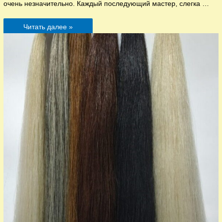
очень незначительно. Каждый последующий мастер, слегка …
Настройка
Читать далее »
звука
и
тембра
инструментов.