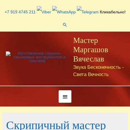
Перейти
к
+7 919 4745 211
Кликабельно!
содержимому
Поиск
Мастер
Маргашов
Вячеслав
Звука Бесконечность -
Света Вечность
Под
хедером
Скрипичный мастер