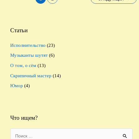
скрипок.
по
записям
Статьи
Исполнительство
(23)
Музыканты шутят
(6)
О том, о сём
(13)
Скрипичный мастер
(14)
Юмор
(4)
Что ищем?
S