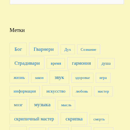
e
a
r
c
Метки
h
f
Бог
Гварнери
Дух
Сознание
o
r
Страдивари
гармония
время
душа
:
звук
жизнь
закон
здоровье
игра
искусство
информация
любовь
мастер
музыка
мозг
мысль
скрипка
скрипичный мастер
смерть