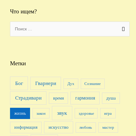
Что ищем?
S
e
a
r
c
Метки
h
f
Бог
Гварнери
Дух
Сознание
o
r
Страдивари
гармония
время
душа
:
звук
жизнь
закон
здоровье
игра
искусство
информация
любовь
мастер