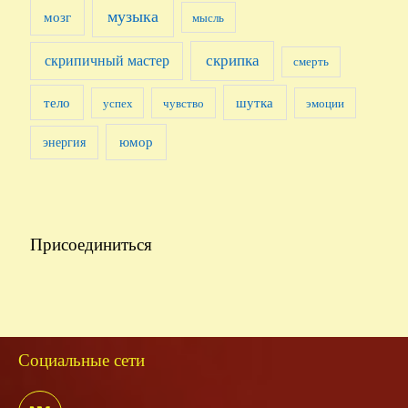
музыка
мозг
мысль
скрипка
скрипичный мастер
смерть
тело
шутка
успех
чувство
эмоции
юмор
энергия
Присоединиться
Социальные сети