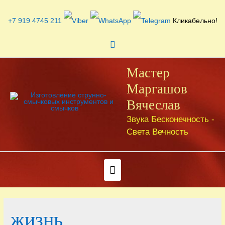
Перейти
к
+7 919 4745 211
Кликабельно!
содержимому
Поиск
Мастер
Маргашов
Вячеслав
Звука Бесконечность -
Света Вечность
Под
хедером
жизнь